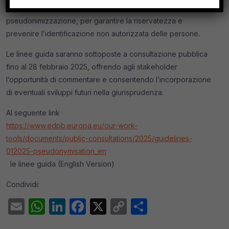
salvaguardie necessarie, quando si utilizza la
pseudonimizzazione, per garantire la riservatezza e
prevenire l’identificazione non autorizzata delle persone.
Le linee guida saranno sottoposte a consultazione pubblica
fino al 28 febbraio 2025, offrendo agli stakeholder
l’opportunità di commentare e consentendo l’incorporazione
di eventuali sviluppi futuri nella giurisprudenza.
Al seguente link
https://www.edpb.europa.eu/our-work-
tools/documents/public-consultations/2025/guidelines-
012025-pseudonymisation_en
le linee guida (English Version)
Condividi:
Email
WhatsApp
LinkedIn
Facebook
X
Copy
Condividi
Link